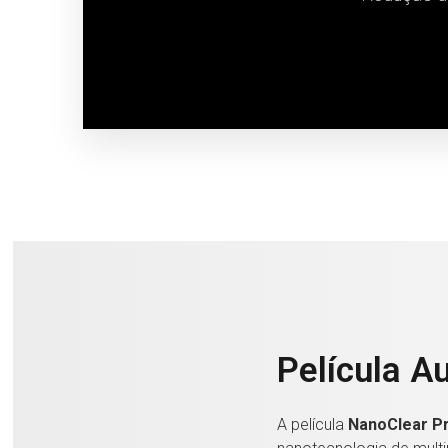
Película A
A película
NanoClear P