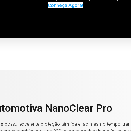
Conheça Agora!
utomotiva NanoClear Pro
ro
possui excelente proteção térmica e, ao mesmo tempo, trans