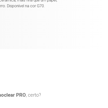
erâmica, mais fina que um papel,
rro. Disponível na cor G70.
noclear PRO
, certo?