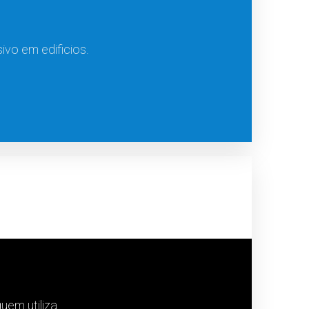
vo em edificios.
uem utiliza.