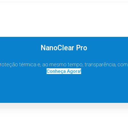
NanoClear Pro
roteção térmica e, ao mesmo tempo, transparência, com
Conheça Agora!